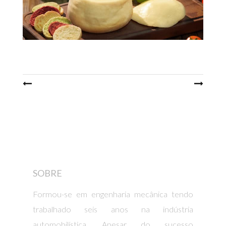
Post
navigation
SOBRE
Formou-se em engenharia mecânica tendo
trabalhado seis anos na indústria
automobilística. Apesar do sucesso