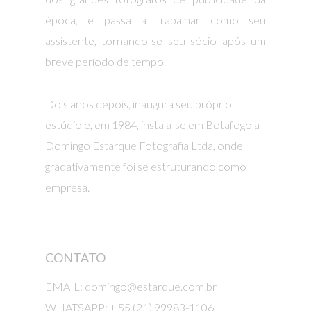
época, e passa a trabalhar como seu
assistente, tornando-se seu sócio após um
breve período de tempo.
Dois anos depois, inaugura seu próprio
estúdio e, em 1984, instala-se em Botafogo a
Domingo Estarque Fotografia Ltda, onde
gradativamente foi se estruturando como
empresa.
CONTATO
EMAIL: domingo@estarque.com.br
WHATSAPP: + 55 (21) 99983-1106