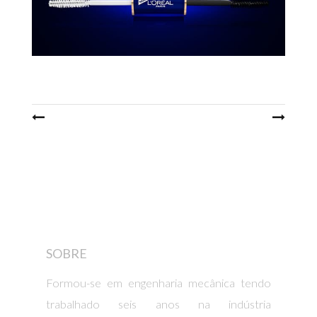
Post
navigation
SOBRE
Formou-se em engenharia mecânica tendo
trabalhado seis anos na indústria