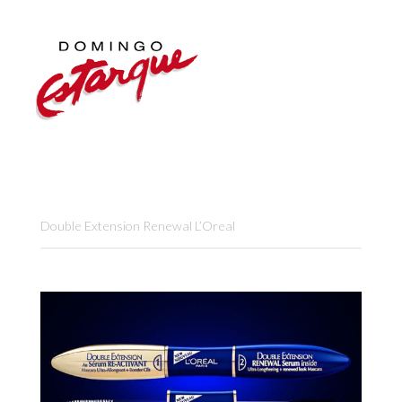
Double Extension Renewal L’Oreal